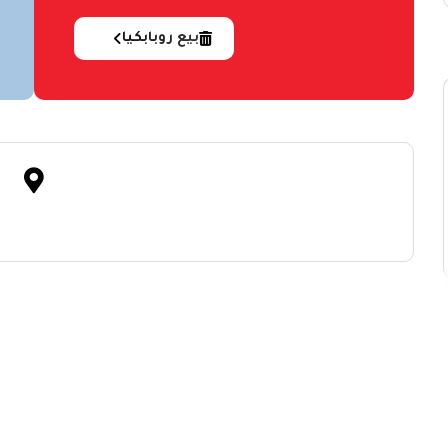
بيع روبابكيا