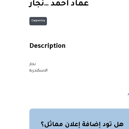
عماد احمد …نجار
Carpentry
Description
نجار
الاسكندريه
هل تود إضافة إعلان مماثل؟