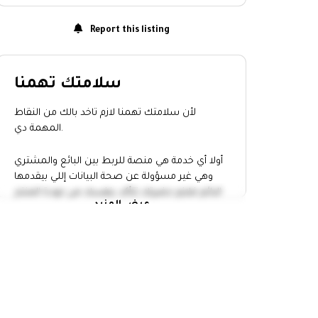
Report this listing
سلامتك تهمنا
لأن سلامتك تهمنا لازم تاخد بالك من النقاط
المهمة دي.
أولا أي خدمة هي منصة للربط بين البائع والمشتري
وهي غير مسؤولة عن صحة البيانات إللي بيقدمها
البائع فلازم حضرتك تتأكد بنفسك من جودة المنتج
عرض المزيد
وتاخد إجراءات الامان.
التقي بالبائع في مكان عام
خد حد معاك وانت رايح تقابل أي حد
عاين المنتج كويس واتاكد أن سعره
مناسب
متدفعش أو تحول أي فلوس الا لما