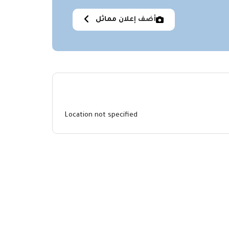
أضف إعلان مماثل
Location not specified
Similar
No similar items were found