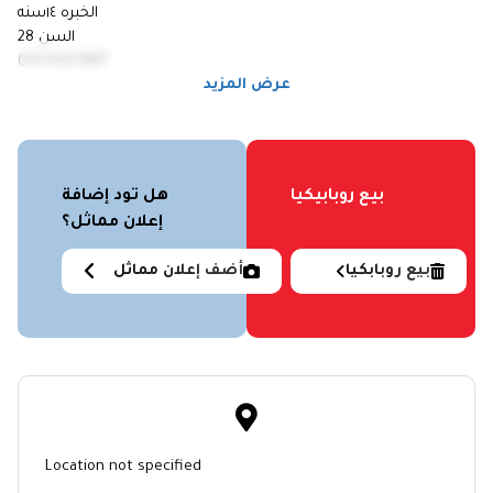
الخبره ١٤سنه
السن 28
01030417887
عرض المزيد
بيع روبابيكيا
هل تود إضافة
إعلان مماثل؟
بيع روبابكيا
أضف إعلان مماثل
Location not specified