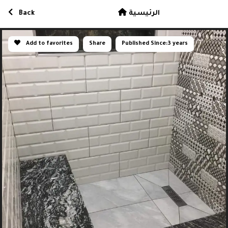
الرئيسية
Back
Add to favorites
Share
Published Since:
3 years