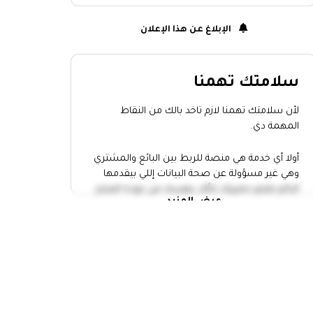
الإبلاغ عن هذا الإعلان
سلامتك تهمنا
لأن سلامتك تهمنا لازم تاخد بالك من النقاط
المهمة دي.
أولا أي خدمة هي منصة للربط بين البائع والمشتري
وهي غير مسؤولة عن صحة البيانات إللي بيقدمها
البائع فلازم حضرتك تتأكد بنفسك من جودة المنتج
عرض المزيد
وتاخد إجراءات الامان.
التقي بالبائع في مكان عام
خد حد معاك وانت رايح تقابل أي حد
عاين المنتج كويس واتاكد أن سعره
مناسب
متدفعش أو تحول أي فلوس الا لما