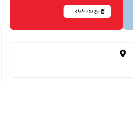
بيع روبابكيا