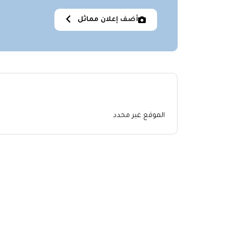
أضف إعلان مماثل
الموقع غير محدد
اعلانات مشابهة
No similar items were found