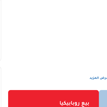
رض المزيد
بيع روبابيكيا