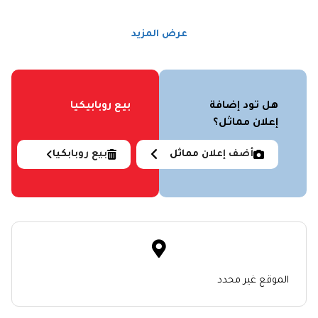
عرض المزيد
هل تود إضافة
بيع روبابيكيا
إعلان مماثل؟
أضف إعلان مماثل
بيع روبابكيا
الموقع غير محدد