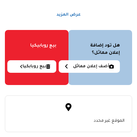
عرض المزيد
هل تود إضافة
بيع روبابيكيا
إعلان مماثل؟
أضف إعلان مماثل
بيع روبابكيا
الموقع غير محدد