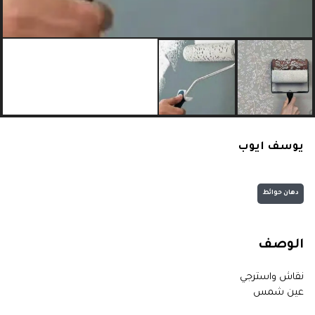
يوسف ايوب
دهان حوائط
الوصف
نقاش واسترجي
عين شمس