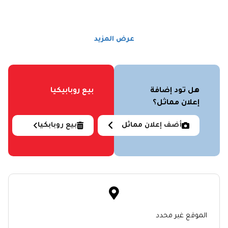
عرض المزيد
هل تود إضافة
بيع روبابيكيا
إعلان مماثل؟
أضف إعلان مماثل
بيع روبابكيا
الموقع غير محدد