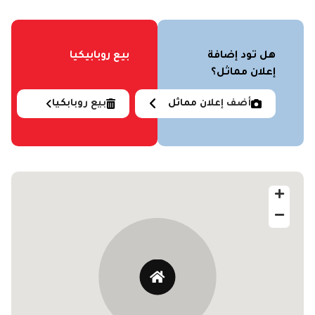
- صيانة الأعطال وحلول الأمان
متاح تركيب للشركات والمحلات والمنازل والمصانع.
هل تود إضافة
بيع روبابيكيا
Hik vision Egypt Security
إعلان مماثل؟
ENG Youssef Mohamed
أضف إعلان مماثل
بيع روبابكيا
واتساب: 01003281929
مكالمات: 01110455378