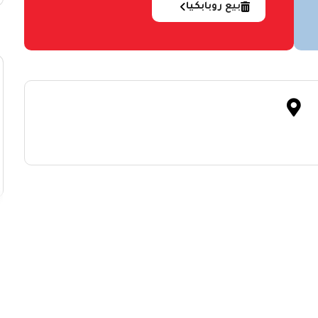
بيع روبابكيا