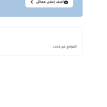
أضف إعلان مماثل
الموقع غير محدد
اعلانات مشابهة
No similar items were found