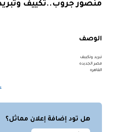
منصور جروب..تكييف وتبريد
الوصف
تبريد وتكييف
مصر الجديده
القاهره
ع
هل تود إضافة إعلان مماثل؟