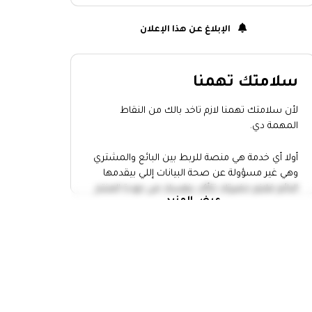
الإبلاغ عن هذا الإعلان
سلامتك تهمنا
لأن سلامتك تهمنا لازم تاخد بالك من النقاط
المهمة دي.
أولا أي خدمة هي منصة للربط بين البائع والمشتري
وهي غير مسؤولة عن صحة البيانات إللي بيقدمها
البائع فلازم حضرتك تتأكد بنفسك من جودة المنتج
عرض المزيد
وتاخد إجراءات الامان.
التقي بالبائع في مكان عام
خد حد معاك وانت رايح تقابل أي حد
عاين المنتج كويس واتاكد أن سعره
مناسب
متدفعش أو تحول أي فلوس الا لما