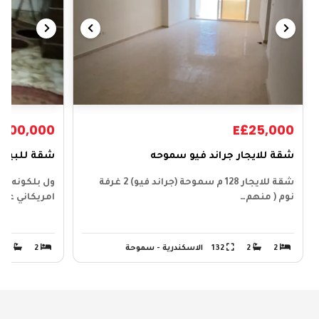
£600,000
E£25,000
شقة للايجار جراند فيو سموحه
شقة للبيع 
شقة للايجار 128 م سموحة (جراند فيو) 2 غرفة
نوم ( منهم…
امريكاني عداد
2
2
132
الاسكندرية - سموحة
2
1