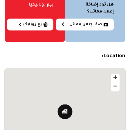
هل تود إضافة
بيع روبابيكيا
إعلان مماثل؟
أضف إعلان مماثل
بيع روبابكيا
Location: