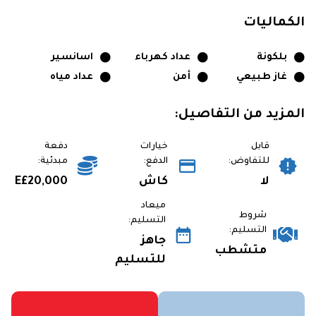
الكماليات
بلكونة
عداد كهرباء
اسانسير
غاز طبيعي
أمن
عداد مياه
المزيد من التفاصيل:
قابل
خيارات
دفعة
للتفاوض:
الدفع:
مبدئية:
لا
كاش
E£20,000
ميعاد
شروط
التسليم:
التسليم:
جاهز
متشطب
للتسليم