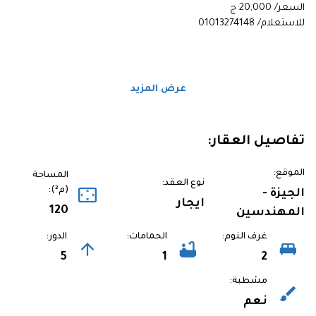
السعر/ 20,000 ج
للاستعلام/ 01013274148
عرض المزيد
تفاصيل العقار:
الموقع:
المساحة
نوع العقد:
(م²):
الجيزة -
ايجار
120
المهندسين
غرف النوم:
الحمامات:
الدور:
5
1
2
مشطبة:
نعم