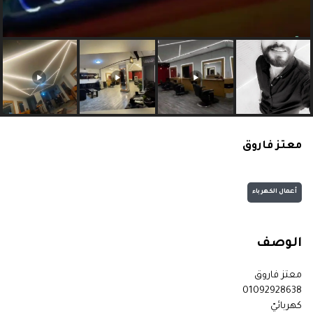
معتز فاروق
أعمال الكهرباء
الوصف
معتز فاروق
01092928638
كهربائيّ