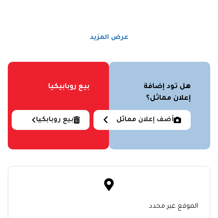
عرض المزيد
هل تود إضافة
بيع روبابيكيا
إعلان مماثل؟
أضف إعلان مماثل
بيع روبابكيا
الموقع غير محدد