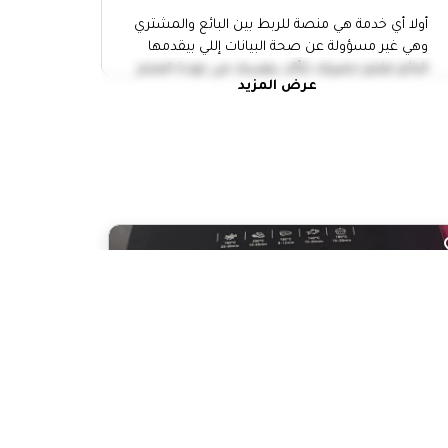
أولا أي خدمة هي منصة للربط بين البائع والمشتري
وهي غير مسؤولة عن صحة البيانات إللي بيقدمها
البائع فلازم حضرتك تتأكد بنفسك من جودة المنتج
عرض المزيد
وتاخد إجراءات الامان.
التقي بالبائع في مكان عام
خد حد معاك وانت رايح تقابل أي حد
عاين المنتج كويس واتاكد أن سعره
مناسب
متدفعش أو تحول أي فلوس الا لما
تعاين المنتج كويس
متقولش بيانات بطاقات الدفع بتاعتك
لأي شخص
لو بتطلب صنايعي أو مقدم خدمة للبيت يبقي لازم
تتأكد من النقاط المهمة دي
لازم تتأكد من هوية مقدم الخدمة
مترددش أنك تطلب منه إثبات الشخصية