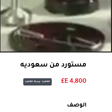
مستورد من سعوديه
E£
4,800
القاهرة - وسط القاهرة
الوصف