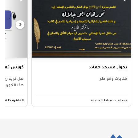
بجوار مسجد حمادد
كورس تعليم
كتابات وخواطر
هل تريد ربح 
هذا الكورس
دمياط - دمياط الجديدة
القاهرة كلها