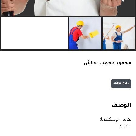
محمود محمد..نقاش
دهان حوائط
الوصف
نقاش الإسكندرية
العوايد