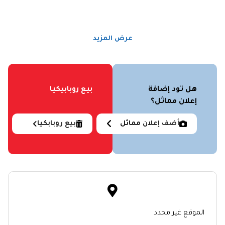
عرض المزيد
هل تود إضافة
بيع روبابيكيا
إعلان مماثل؟
أضف إعلان مماثل
بيع روبابكيا
الموقع غير محدد