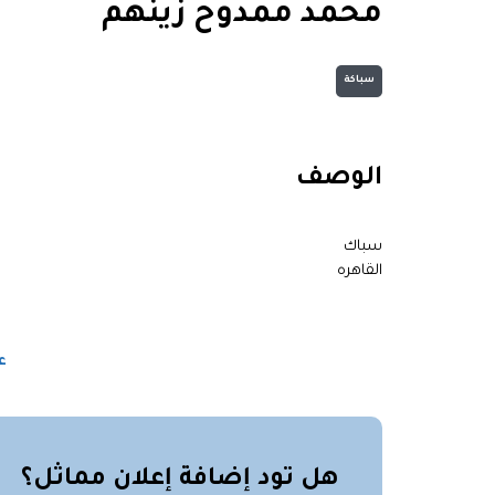
محمد ممدوح زينهم
سباكة
الوصف
سباك
القاهره
ع
هل تود إضافة إعلان مماثل؟