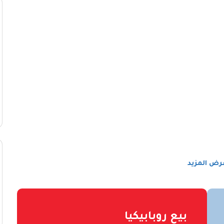
رض المزيد
بيع روبابيكيا