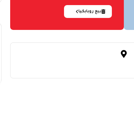
بيع روبابكيا