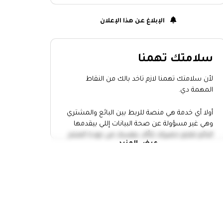
الإبلاغ عن هذا الإعلان
سلامتك تهمنا
لأن سلامتك تهمنا لازم تاخد بالك من النقاط
المهمة دي.
أولا أي خدمة هي منصة للربط بين البائع والمشتري
وهي غير مسؤولة عن صحة البيانات إللي بيقدمها
البائع فلازم حضرتك تتأكد بنفسك من جودة المنتج
عرض المزيد
وتاخد إجراءات الامان.
التقي بالبائع في مكان عام
خد حد معاك وانت رايح تقابل أي حد
عاين المنتج كويس واتاكد أن سعره
مناسب
متدفعش أو تحول أي فلوس الا لما