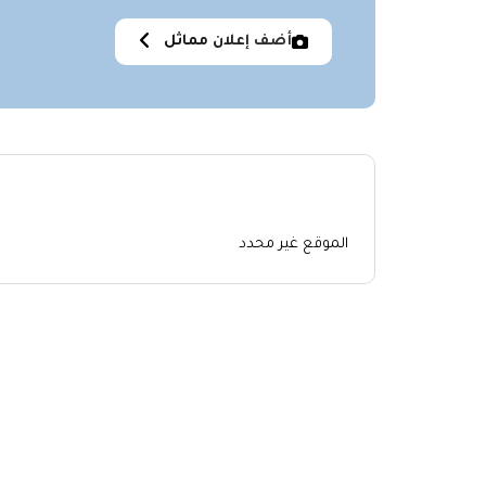
أضف إعلان مماثل
الموقع غير محدد
اعلانات مشابهة
No similar items were found