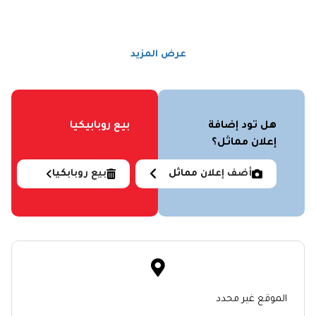
عرض المزيد
هل تود إضافة
بيع روبابيكيا
إعلان مماثل؟
أضف إعلان مماثل
بيع روبابكيا
الموقع غير محدد