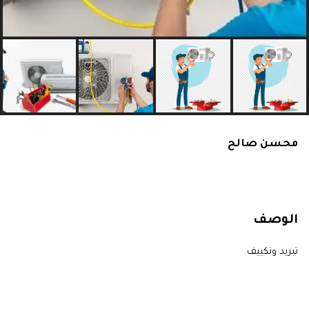
محسن صالح
الوصف
تبريد وتكييف