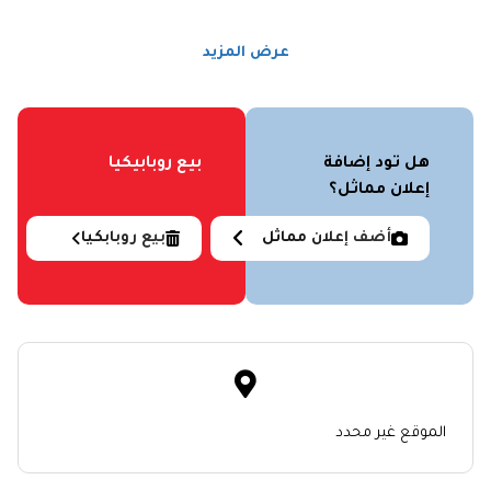
عرض المزيد
هل تود إضافة
بيع روبابيكيا
إعلان مماثل؟
أضف إعلان مماثل
بيع روبابكيا
الموقع غير محدد