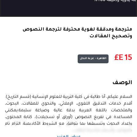
مترجمة ومدققة لغوية محترفة لترجمة النصوص
وتصحيح المقالات
E£
15
القاهرة - عزبة النخل
الوصف
السلام عليكم، أنا طالبة في كلية التربية للعلوم الإنسانية (قسم التاريخ).
أقدم خدمات التدقيق اللغوي، الإملائي، والنحوي للمقالات، البحوث،
والملخصات باللغة العربية بدقة عالية وصياغة سليمة.يمكنني
المساعدة في تفريغ النصوص (أوراق أو تسجيلات)، كتابة المحتوى،
وإعداد البحوث وتنسيقها بما يتوافق مع الشروط الأكاديمية. التزام تام
بالمواعيد وأسعار مناسبة للطلاب.