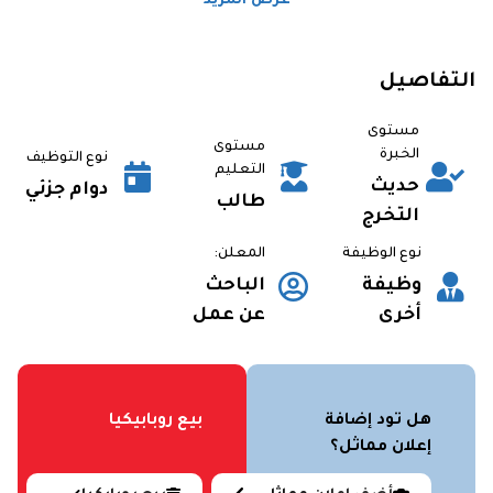
عرض المزيد
التفاصيل
مستوى
مستوى
الخبرة
نوع التوظيف
التعليم
حديث
دوام جزئي
طالب
التخرج
نوع الوظيفة
المعلن:
وظيفة
الباحث
أخرى
عن عمل
هل تود إضافة
بيع روبابيكيا
إعلان مماثل؟