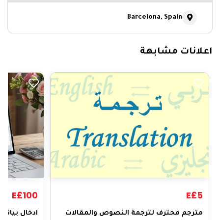
Barcelona, Spain
اعلانات مشابهة
E£100
E£5
​مترجم محترف لترجمة النصوص والمقالات
ادخال بيانا