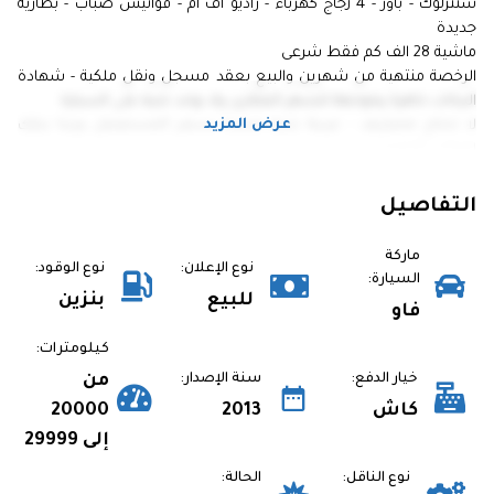
سنترلوك - باور - 4 زجاج كهرباء - راديو اف ام - فوانيس ضباب - بطارية
جديدة
ماشية 28 الف كم فقط شرعى
الرخصة منتهية من شهرين والبيع بعقد مسجل ونقل ملكية - شهادة
البيانات جاهزة وموجهة للشهر العقارى ولا يوجد جنيه على السيارة
عرض المزيد
لا تحتاج مصاريف - عربية شبه جديدة بسعر المستعمل وربنا يبارك
لصاحب النصيب
مطلوب 225 الف
الاتصال للجادين
التفاصيل
برجاء احضار فنى فى المعاينة لعدم اضاعة الوقت
ماركة
نوع الإعلان:
نوع الوقود:
01005461288
السيارة:
للبيع
بنزين
فاو
كيلومترات:
خيار الدفع:
سنة الإصدار:
من
كاش
2013
20000
إلى 29999
نوع الناقل:
الحالة: