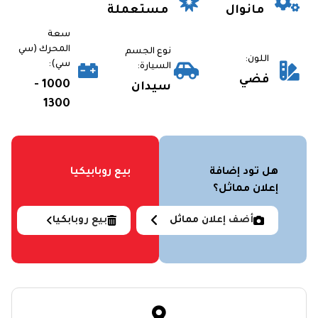
مانوال
مستعملة
سعة
المحرك (سي
نوع الجسم
اللون:
سي):
السيارة:
فضي
1000 -
سيدان
1300
هل تود إضافة
بيع روبابيكيا
إعلان مماثل؟
أضف إعلان مماثل
بيع روبابكيا