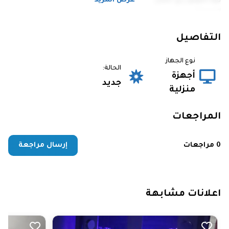
عرض المزيد
قوة الموتور ربع حصان
#منتجاتنا
#صُنعت_لتستمر
#صُممت_لأفضل_أداء
التفاصيل
اطلبه الآن على: 01100547773
#كولدير_مياه #كولدير_بسعر_المصنع
نوع الجهاز
#صدقة_جارية #كولدير_مساجد
الحالة:
أجهزة
#كولدير_مدارس #كولدير_شركات #براده #كولدير_مضمون #تبريد_فوري
جديد
منزلية
#ثلاجة #مبرد_مياه #براده #ضمان_سنتين #صيانة_مدى_الحياة
#راحتك_أولويتنا
المراجعات
0 مراجعات
إرسال مراجعة
اعلانات مشابهة