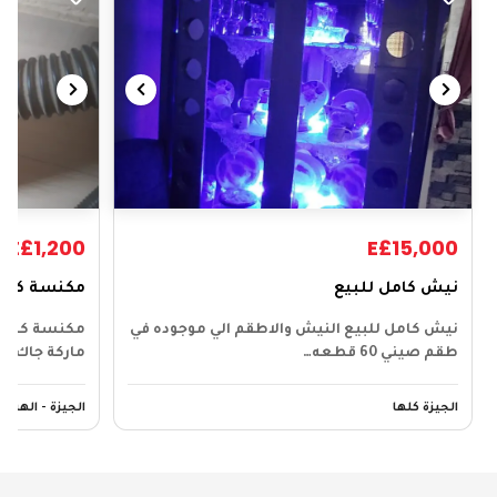
E£1,200
E£15,000
نيش كامل للبيع
مكنسة كهر
نيش كامل للبيع النيش والاطقم الي موجوده في
مكنسة كهرب
طقم صيني 60 قطعه…
ماركة جاك
الجيزة كلها
الجيزة - الهرم