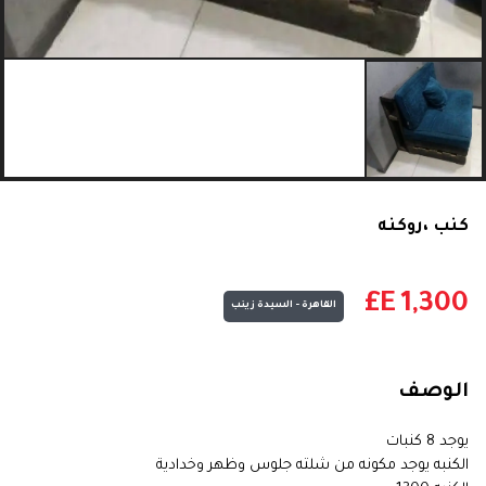
كنب ،روكنه
E£
1,300
القاهرة - السيدة زينب
الوصف
يوجد 8 كنبات
الكنبه يوجد مكونه من شلته جلوس وظهر وخدادية