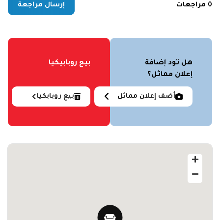
0 مراجعات
إرسال مراجعة
هل تود إضافة
بيع روبابيكيا
إعلان مماثل؟
أضف إعلان مماثل
بيع روبابكيا