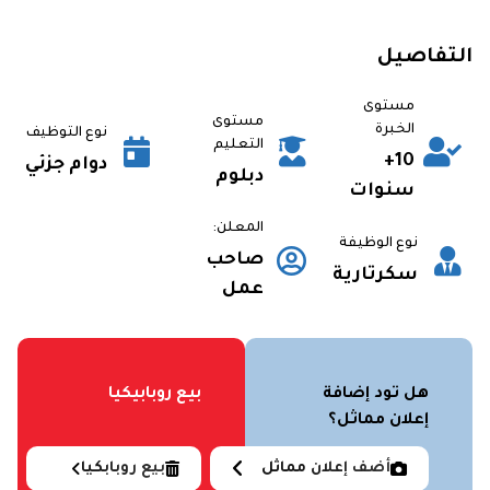
التفاصيل
مستوى
مستوى
الخبرة
نوع التوظيف
التعليم
10+
دوام جزئي
دبلوم
سنوات
المعلن:
نوع الوظيفة
صاحب
سكرتارية
عمل
هل تود إضافة
بيع روبابيكيا
إعلان مماثل؟
أضف إعلان مماثل
بيع روبابكيا