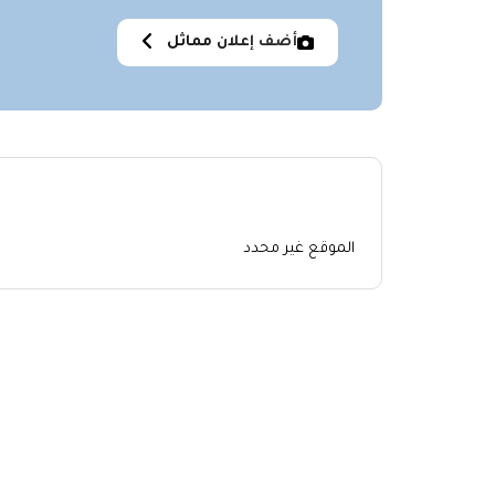
أضف إعلان مماثل
الموقع غير محدد
اعلانات مشابهة
No similar items were found