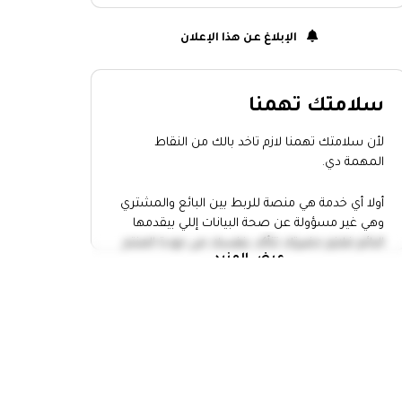
الإبلاغ عن هذا الإعلان
سلامتك تهمنا
لأن سلامتك تهمنا لازم تاخد بالك من النقاط
المهمة دي.
أولا أي خدمة هي منصة للربط بين البائع والمشتري
وهي غير مسؤولة عن صحة البيانات إللي بيقدمها
البائع فلازم حضرتك تتأكد بنفسك من جودة المنتج
عرض المزيد
وتاخد إجراءات الامان.
التقي بالبائع في مكان عام
خد حد معاك وانت رايح تقابل أي حد
عاين المنتج كويس واتاكد أن سعره
مناسب
متدفعش أو تحول أي فلوس الا لما