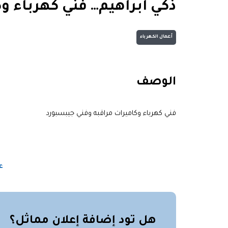
ذكي ابراهيم… فني كهرباء و
أعمال الكهرباء
الوصف
فني كهرباء وكاميرات مراقبه وفني جيبسبورد
ع
هل تود إضافة إعلان مماثل؟