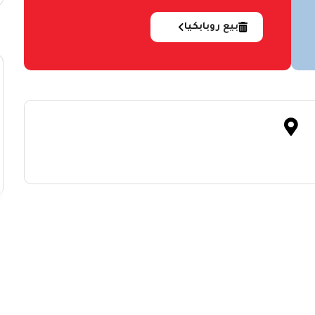
بيع روبابكيا