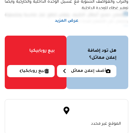
والتراب والعواصف الشتوية مع غسيل الوحدة الداخلية والخارجية وأيضا
توفير غطاء للوحدة الداخلية.
إصلاح جميع أعطال التكييف وتوفير قطع غيار مناسبة ومضمونة
عرض المزيد
وضمان علي الاصلاح لمدة شهر.
تجهيز وتأسيس مواسير الفريون داخل الحائط للبنايات تحت الإنشاء
مع توفير خامات من أجود الانواع(مواسير نحاااس جنوب أفريقي معتمد
وكابلات كنترول معتمد وعزل ارموفلكيس كثافة 9مم وعزل كروشية
أبيض معتمد)
هل تود إضافة
بيع روبابيكيا
فلوكسيبل حراري للأرضيات أو الاسقف علبة داكت بلاستيك لحماية
إعلان مماثل؟
خروج المواسير من الحائط ماسورة كهرباء إضافية ضغط المواسير
بالنتروجين لضمان جودة وسلامة الأعمال.
أضف إعلان مماثل
بيع روبابكيا
الصيانة والغسيل لأجهرة تكييف المساجد مجانا والإصلاح بدفع
قيمة قطع الغيار فقط.
الموقع غير محدد