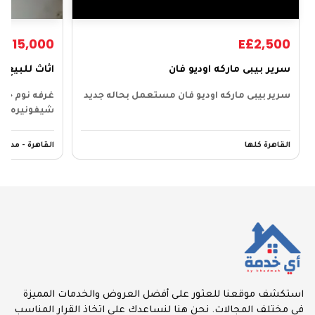
E£15,000
E£2,500
سرير بيبى ماركه اوديو فان
اثاث للبيع
سرير بيبى ماركه اوديو فان مستعمل بحاله جديد
غرفه نوم خشب
شيفونيره و ٢…
القاهرة كلها
القاهرة - مدينة
استكشف موقعنا للعثور على أفضل العروض والخدمات المميزة
في مختلف المجالات. نحن هنا لنساعدك على اتخاذ القرار المناسب