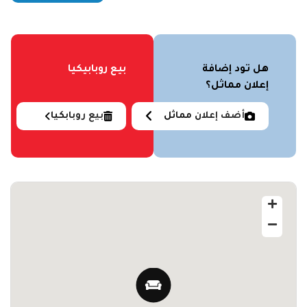
هل تود إضافة
بيع روبابيكيا
إعلان مماثل؟
أضف إعلان مماثل
بيع روبابكيا