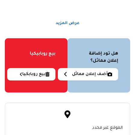
عرض المزيد
هل تود إضافة
بيع روبابيكيا
إعلان مماثل؟
أضف إعلان مماثل
بيع روبابكيا
الموقع غير محدد