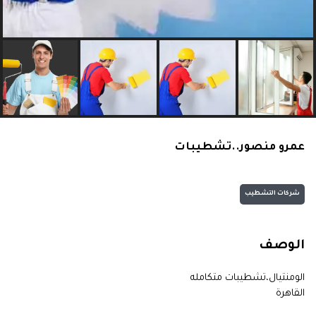
عمرو منصور..تشطيبات
شركات التشطيب
الوصف
الومنتيال،تشطيبات متكامله
القاهرة