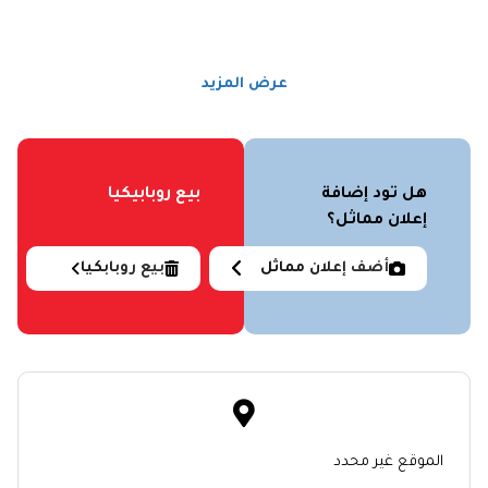
عرض المزيد
هل تود إضافة
بيع روبابيكيا
إعلان مماثل؟
أضف إعلان مماثل
بيع روبابكيا
الموقع غير محدد