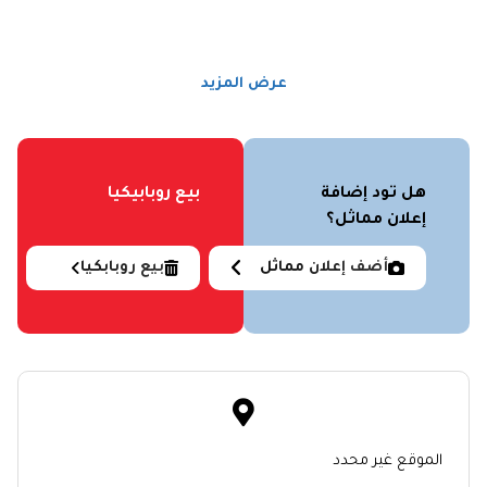
عرض المزيد
هل تود إضافة
بيع روبابيكيا
إعلان مماثل؟
أضف إعلان مماثل
بيع روبابكيا
الموقع غير محدد