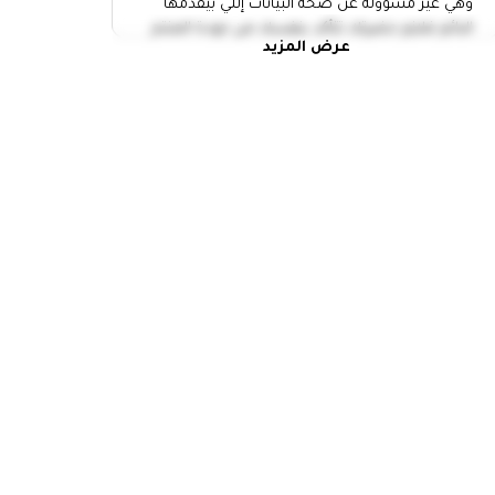
وهي غير مسؤولة عن صحة البيانات إللي بيقدمها
البائع فلازم حضرتك تتأكد بنفسك من جودة المنتج
عرض المزيد
وتاخد إجراءات الامان.
التقي بالبائع في مكان عام
خد حد معاك وانت رايح تقابل أي حد
عاين المنتج كويس واتاكد أن سعره
مناسب
متدفعش أو تحول أي فلوس الا لما
تعاين المنتج كويس
متقولش بيانات بطاقات الدفع بتاعتك
لأي شخص
لو بتطلب صنايعي أو مقدم خدمة للبيت يبقي لازم
تتأكد من النقاط المهمة دي
لازم تتأكد من هوية مقدم الخدمة
مترددش أنك تطلب منه إثبات الشخصية
حاول توضح المشكلة كامله لمقدم
الخدمة وتتفق على التفاصيل لتجنب