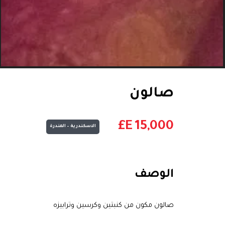
صالون
E£
15,000
الاسكندرية – المندرة
الوصف
صالون مكون من كنبتين وكرسين وترابيزه