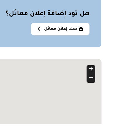
هل تود إضافة إعلان مماثل؟
أضف إعلان مماثل