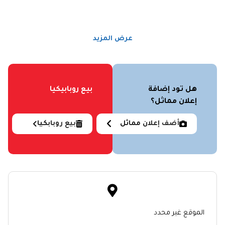
عرض المزيد
هل تود إضافة
بيع روبابيكيا
إعلان مماثل؟
أضف إعلان مماثل
بيع روبابكيا
الموقع غير محدد