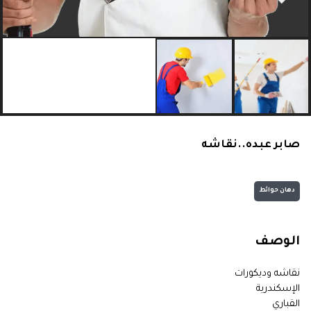
صابر عبده..نقاشه
دهان حوائط
الوصف
نقاشه وديكورات
الإسكندرية
القباري