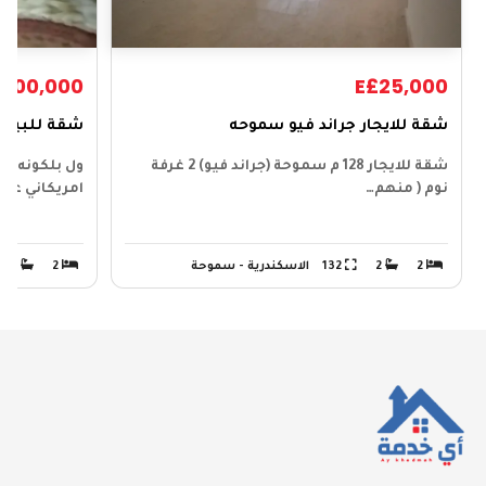
£600,000
E£25,000
شقة للايجار جراند فيو سموحه
شقة للبيع 
شقة للايجار 128 م سموحة (جراند فيو) 2 غرفة
نوم ( منهم…
امريكاني عداد
2
2
132
الاسكندرية - سموحة
2
1