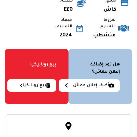
الدفع:
مبدئية:
كاش
E£0
شروط
ميعاد
التسليم:
التسليم:
متشطب
2024
هل تود إضافة
بيع روبابيكيا
إعلان مماثل؟
أضف إعلان مماثل
بيع روبابكيا