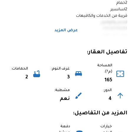
2حمام
2اسانسير
قريبة من الخدمات والكافيهات
للحجز والتواصل
01030774081
عرض المزيد
ومن خارج البلاد
00201030774081
تفاصيل العقار:
المساحة
غرف النوم:
الحمامات:
(م²):
2
3
165
الدور:
مشطبة:
4
نعم
المزيد من التفاصيل:
خيارات
دفعة