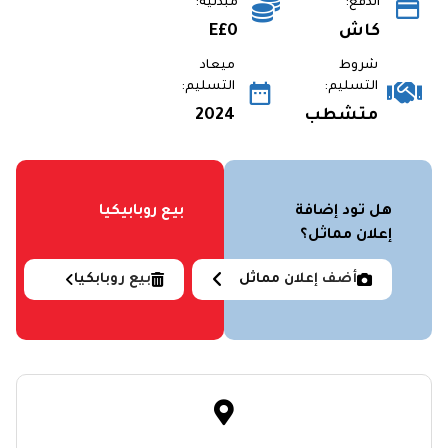
الدفع:
مبدئية:
كاش
E£0
شروط
ميعاد
التسليم:
التسليم:
متشطب
2024
هل تود إضافة
بيع روبابيكيا
إعلان مماثل؟
أضف إعلان مماثل
بيع روبابكيا