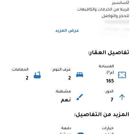
2اسانسير
قريبة من الخدمات والكافيهات
للحجز والتواصل
01030774081
ومن خارج البلاد
عرض المزيد
00201030774081
تفاصيل العقار:
المساحة
غرف النوم:
الحمامات:
(م²):
2
2
165
الدور:
مشطبة:
7
نعم
المزيد من التفاصيل:
خيارات
دفعة