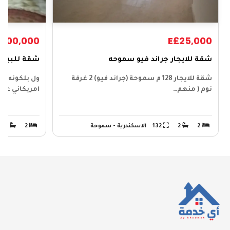
£600,000
E£25,000
شقة للايجار جراند فيو سموحه
شقة للبيع 
شقة للايجار 128 م سموحة (جراند فيو) 2 غرفة
نوم ( منهم…
امريكاني عداد
2
2
132
الاسكندرية - سموحة
2
1