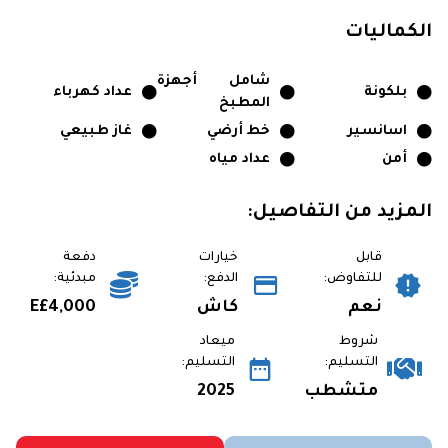
الكماليات
شامل أجهزة
بلكونة
عداد كهرباء
المطبخ
اسانسير
خط أرضي
غاز طبيعي
أمن
عداد مياه
المزيد من التفاصيل:
قابل
خيارات
دفعة
للتفاوض:
الدفع:
مبدئية:
نعم
كاش
E£4,000
شروط
ميعاد
التسليم:
التسليم:
متشطب
2025