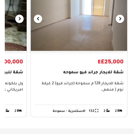
£600,000
E£25,000
شقة للايجار جراند فيو سموحه
شقة للبيع 
شقة للايجار 128 م سموحة (جراند فيو) 2 غرفة
نوم ( منهم…
امريكاني عداد
2
2
132
الاسكندرية - سموحة
2
1