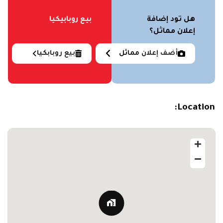
هل تود إضافة
بيع روبابيكيا
إعلان مماثل؟
أضف إعلان مماثل
بيع روبابكيا
Location: