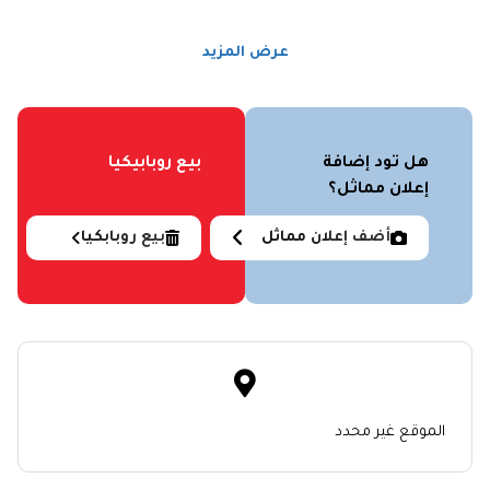
عرض المزيد
هل تود إضافة
بيع روبابيكيا
إعلان مماثل؟
أضف إعلان مماثل
بيع روبابكيا
الموقع غير محدد