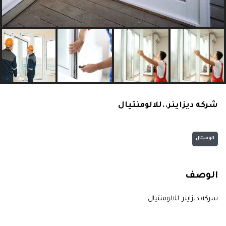
شركه ديزاينر..للالومنتيال
الوميتال
الوصف
شركه ديزاينر..للالومنتيال