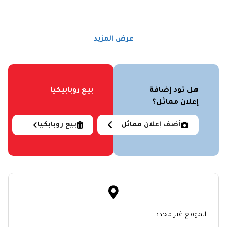
عرض المزيد
هل تود إضافة
بيع روبابيكيا
إعلان مماثل؟
أضف إعلان مماثل
بيع روبابكيا
الموقع غير محدد