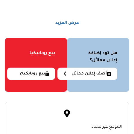
عرض المزيد
هل تود إضافة
بيع روبابيكيا
إعلان مماثل؟
أضف إعلان مماثل
بيع روبابكيا
الموقع غير محدد