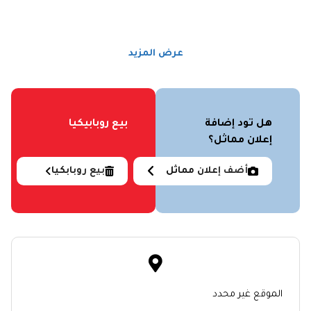
عرض المزيد
هل تود إضافة
بيع روبابيكيا
إعلان مماثل؟
أضف إعلان مماثل
بيع روبابكيا
الموقع غير محدد