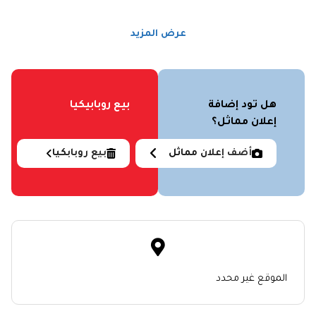
عرض المزيد
هل تود إضافة
بيع روبابيكيا
إعلان مماثل؟
أضف إعلان مماثل
بيع روبابكيا
الموقع غير محدد