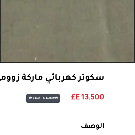
سكوتر كهربائي ماركة زووم
E£
13,500
الاسكندرية - محرم بك
الوصف