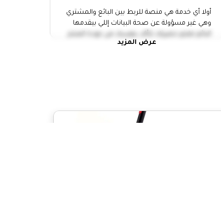
أولا أي خدمة هي منصة للربط بين البائع والمشتري
وهي غير مسؤولة عن صحة البيانات إللي بيقدمها
البائع فلازم حضرتك تتأكد بنفسك من جودة المنتج
عرض المزيد
وتاخد إجراءات الامان.
التقي بالبائع في مكان عام
خد حد معاك وانت رايح تقابل أي حد
عاين المنتج كويس واتاكد أن سعره
مناسب
متدفعش أو تحول أي فلوس الا لما
تعاين المنتج كويس
متقولش بيانات بطاقات الدفع بتاعتك
لأي شخص
لو بتطلب صنايعي أو مقدم خدمة للبيت يبقي لازم
تتأكد من النقاط المهمة دي
لازم تتأكد من هوية مقدم الخدمة
مترددش أنك تطلب منه إثبات الشخصية
حاول توضح المشكلة كامله لمقدم