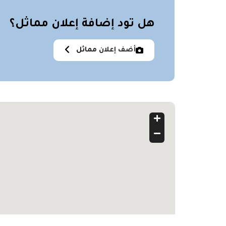
هل تود إضافة إعلان مماثل؟
أضف إعلان مماثل