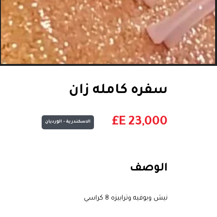
سفره كامله زان
E£
23,000
الاسكندرية - الورديان
الوصف
نيش وبوفيه وترابيزه 8 كراسي