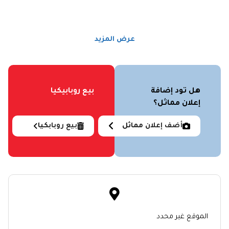
عرض المزيد
هل تود إضافة
بيع روبابيكيا
إعلان مماثل؟
أضف إعلان مماثل
بيع روبابكيا
الموقع غير محدد