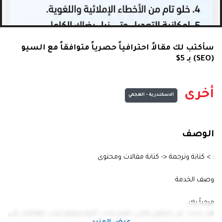
سأكتب لك مقالاً احترافياً حصرياً متوافقاً مع السيو
(SEO) بـ 5$
أخرى
الاسكندرية - العجمي
الوصف
: > كتابة وترجمة <- كتابة مقالات ومحتوى
وصف الخدمة:
مرحباً بك،
هل تبحث عن محتوى رقمي مميز يجذب الزوار ويرفع ترتيب موقعك على