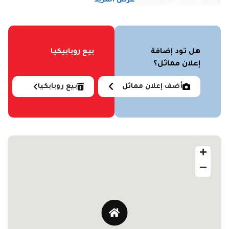
عرض المزيد
محركات البحث؟ أنا هنا لمساعدتك!
هل تود إضافة
بيع روبابيكيا
إعلان مماثل؟
أضف إعلان مماثل
بيع روبابكيا