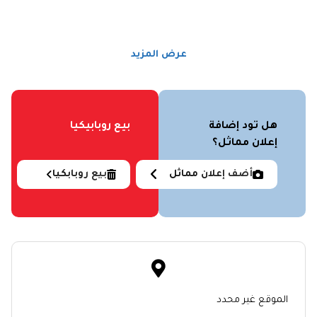
عرض المزيد
هل تود إضافة
بيع روبابيكيا
إعلان مماثل؟
أضف إعلان مماثل
بيع روبابكيا
الموقع غير محدد