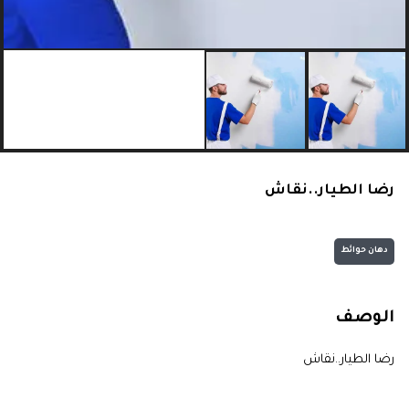
رضا الطيار..نقاش
دهان حوائط
الوصف
رضا الطيار..نقاش