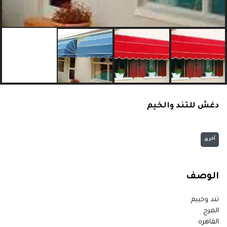
دغش للتند والخيم
أخرى
الوصف
تند وخييم
المرج
القاهره