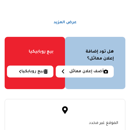
عرض المزيد
هل تود إضافة
بيع روبابيكيا
إعلان مماثل؟
أضف إعلان مماثل
بيع روبابكيا
الموقع غير محدد