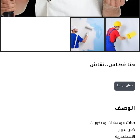
حنا غطاس..نقاش
دهان حوائط
الوصف
نقاشه ودهانات وديكورات
كفر الدوار
الاسكندريه