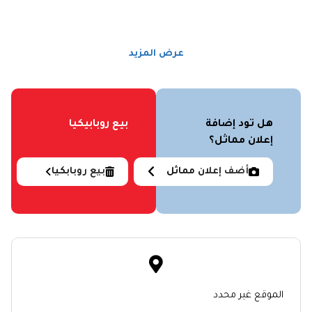
عرض المزيد
هل تود إضافة
بيع روبابيكيا
إعلان مماثل؟
أضف إعلان مماثل
بيع روبابكيا
الموقع غير محدد