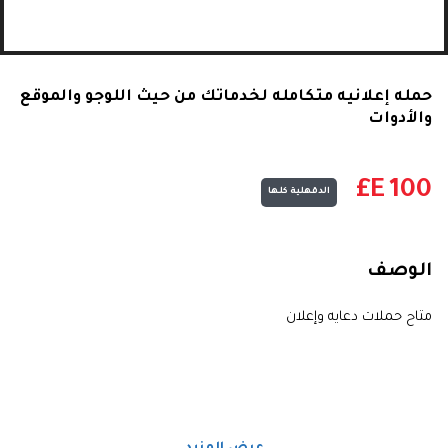
حمله إعلانيه متكامله لخدماتك من حيث اللوجو والموقع
والأدوات
E£
100
الدقهلية كلها
الوصف
متاح حملات دعايه وإعلان