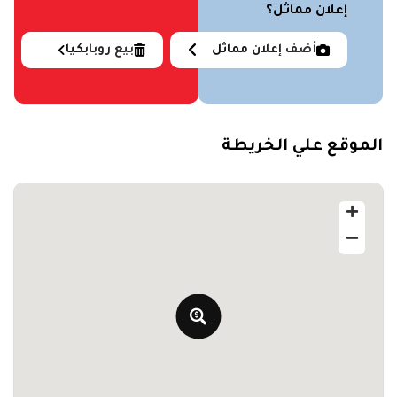
إعلان مماثل؟
أضف إعلان مماثل
بيع روبابكيا
الموقع علي الخريطة