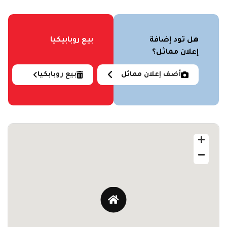
هل تود إضافة
بيع روبابيكيا
إعلان مماثل؟
أضف إعلان مماثل
بيع روبابكيا