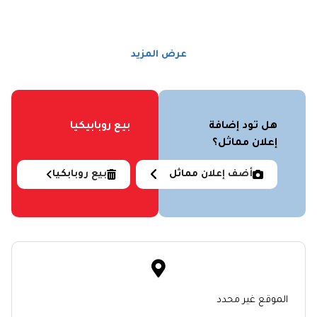
عرض المزيد
هل تود إضافة
بيع روبابيكيا
إعلان مماثل؟
أضف إعلان مماثل
بيع روبابكيا
الموقع غير محدد