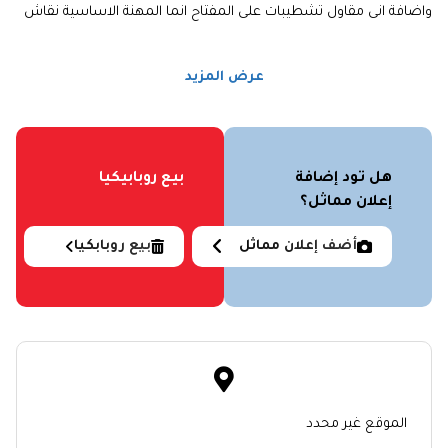
واضافة انى مقاول تشطيبات على المفتاح انما المهنة الاساسية نقاش
عرض المزيد
هل تود إضافة
بيع روبابيكيا
إعلان مماثل؟
أضف إعلان مماثل
بيع روبابكيا
الموقع غير محدد