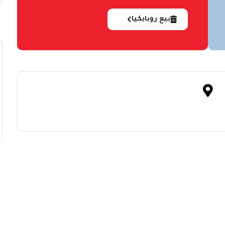
بيع روبابكيا