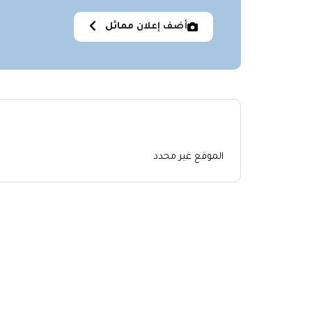
أضف إعلان مماثل
الموقع غير محدد
اعلانات مشابهة
No similar items were found