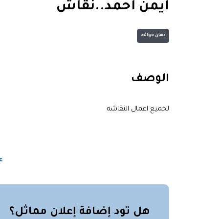
ايمن احمد..نقاش
دهان حوائط
الوصف
لجميع اعمال النقاشه
ع
هل تود إضافة إعلان مماثل؟