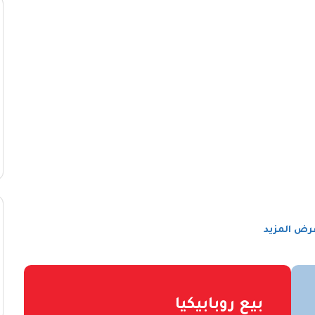
رض المزيد
بيع روبابيكيا