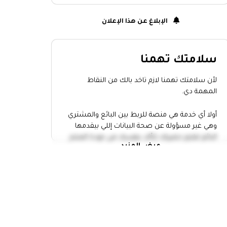
الإبلاغ عن هذا الإعلان
سلامتك تهمنا
لأن سلامتك تهمنا لازم تاخد بالك من النقاط
المهمة دي.
أولا أي خدمة هي منصة للربط بين البائع والمشتري
وهي غير مسؤولة عن صحة البيانات إللي بيقدمها
البائع فلازم حضرتك تتأكد بنفسك من جودة المنتج
عرض المزيد
وتاخد إجراءات الامان.
التقي بالبائع في مكان عام
خد حد معاك وانت رايح تقابل أي حد
عاين المنتج كويس واتاكد أن سعره
مناسب
متدفعش أو تحول أي فلوس الا لما